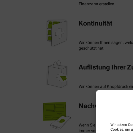
Finanzamt erstellen.
Kontinuität
Wir können Ihnen sagen, welch
geschützt hat.
Auflistung Ihrer 
Wir können auf Knopfdruck ein
Nachweis Ihrer Be
Wenn Sie einen Ausweis über 
Wir setzen Coo
Cookies, um u
immer vorzeigen.