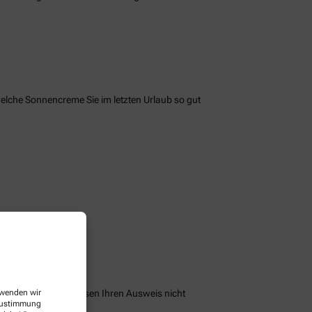
welche Sonnencreme Sie im letzten Urlaub so gut
peichern und Sie müssen Ihren Ausweis nicht
erwenden wir
 Zustimmung