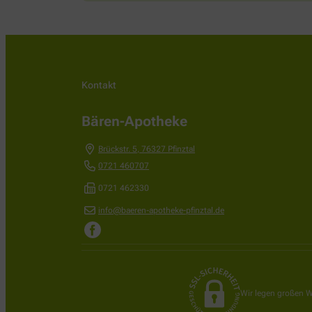
Kontakt
Bären-Apotheke
Brückstr. 5
,
76327
Pfinztal
0721 460707
0721 462330
info@baeren-apotheke-pfinztal.de
Wir legen großen W