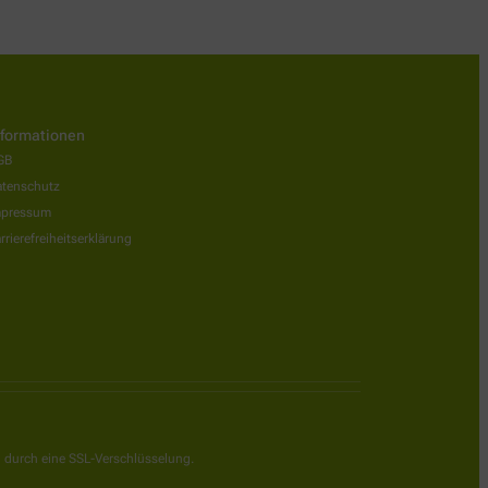
nformationen
GB
tenschutz
mpressum
rrierefreiheitserklärung
g durch eine SSL-Verschlüsselung.