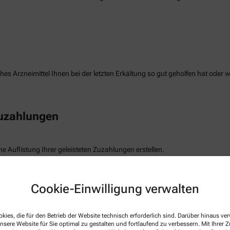
es Arzneimittel Ihnen bei der letzten Erkältung so gut geholfen hat oder 
Zuzahlungen
e Auflistung Ihrer geleisteten Zuzahlungen erstellen.
freiung
Cookie-Einwilligung verwalten
die Befreiung der gesetzlichen Zuzahlung haben, können wir diese Info s
kies, die für den Betrieb der Website technisch erforderlich sind. Darüber hinaus v
nsere Website für Sie optimal zu gestalten und fortlaufend zu verbessern. Mit Ihrer