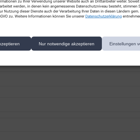
ormationen zu Ihrer Verwendung unserer Website auch an Drittanbieter weiter. Soweit
rarbeitet werden, in denen kein angemessenes Datenschutzniveau besteht, stimmen Si
ur Nutzung dieser Dienste auch der Verarbeitung Ihrer Daten in diesen Ländern gem. 
 DSGVO zu. Weitere Informationen können Sie unserer
Datenschutzerklärung
entnehme
 nächsten Besuch bei uns in der Apotheke abholen.
kzeptieren
Nur notwendige akzeptieren
Einstellungen v