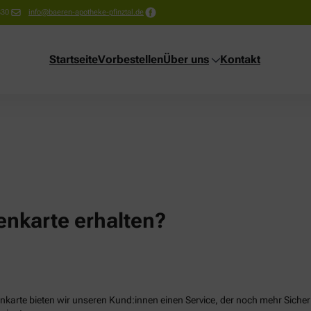
330
info@baeren-apotheke-pfinztal.de
Startseite
Vorbestellen
Über uns
Kontakt
nkarte erhalten?
karte bieten wir unseren Kund:innen einen Service, der noch mehr Sicherhe