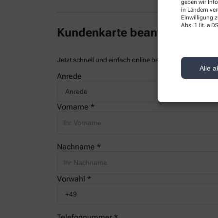
geben wir Inf
in Ländern ve
Einwilligung z
Abs. 1 lit. a
Kundenkarte beantragen
Jetzt schnell und einfach online beantragen und beim
Alle a
Anrede
Vorname *
Nachname *
Vorwahl *
Telefonnummer *