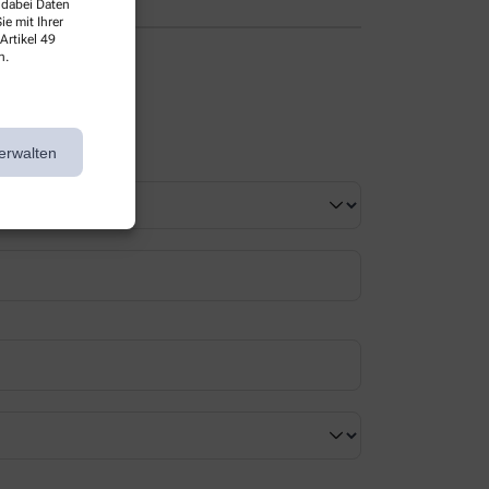
 dabei Daten
e mit Ihrer
Artikel 49
n.
erwalten